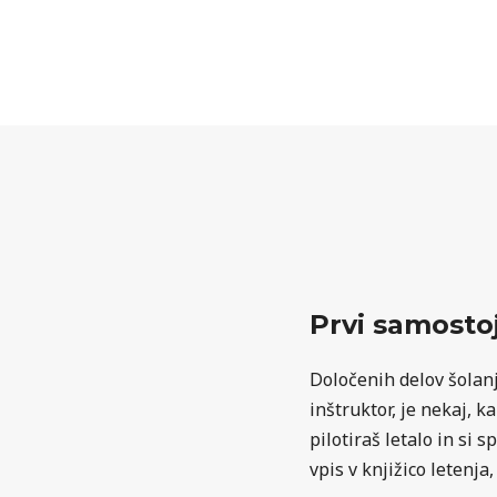
Prvi samostoj
Določenih delov šolanja
inštruktor, je nekaj, k
pilotiraš letalo in si
vpis v knjižico letenja