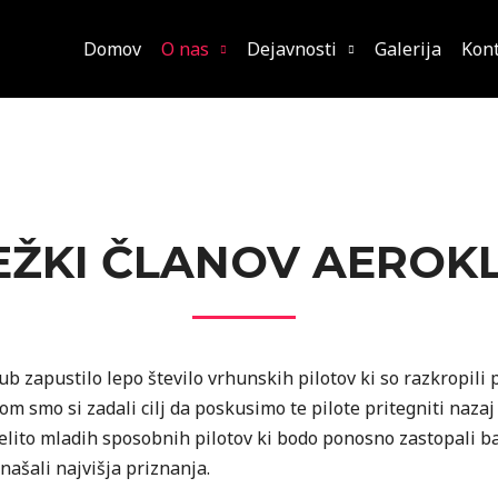
Domov
O nas
Dejavnosti
Galerija
Kon
EŽKI ČLANOV AEROK
lub zapustilo lepo število vrhunskih pilotov ki so razkropili
om smo si zadali cilj da poskusimo te pilote pritegniti nazaj
 elito mladih sposobnih pilotov ki bodo ponosno zastopali 
našali najvišja priznanja.