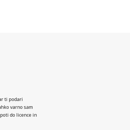
r ti podari
 lahko varno sam
poti do licence in