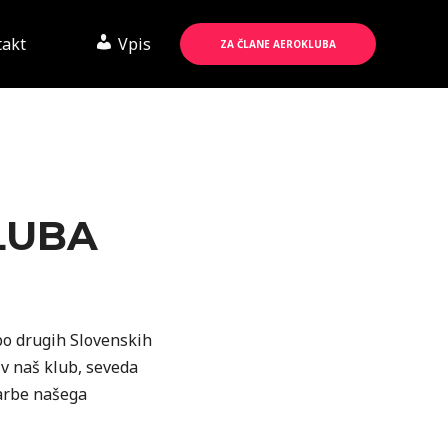
takt
Vpis
ZA ČLANE AEROKLUBA
LUBA
 po drugih Slovenskih
 v naš klub, seveda
barbe našega