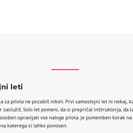
ni leti
 za pilota ne pozabiš nikoli. Prvi samostojni let ni nekaj, ka
ar zaslužiš. Solo let pomeni, da si prepričal inštruktorja, da
 sposoben opravljati vse naloge pilota. Je pomemben korak na 
, na katerega si lahko ponosen.