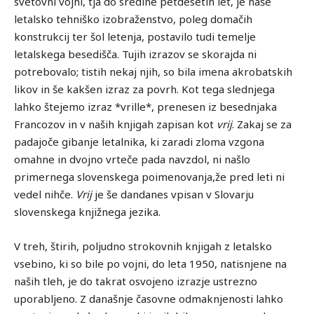
svetovni vojni, tja do sredine petdesetih let, je naše
letalsko tehniško izobraženstvo, poleg domačih
konstrukcij ter šol letenja, postavilo tudi temelje
letalskega besedišča. Tujih izrazov se skorajda ni
potrebovalo; tistih nekaj njih, so bila imena akrobatskih
likov in še kakšen izraz za povrh. Kot tega slednjega
lahko štejemo izraz *vrille*, prenesen iz besednjaka
Francozov in v naših knjigah zapisan kot
vrij
. Zakaj se za
padajoče gibanje letalnika, ki zaradi zloma vzgona
omahne in dvojno vrteče pada navzdol, ni našlo
primernega slovenskega poimenovanja,že pred leti ni
vedel nihče.
Vrij
je še dandanes vpisan v Slovarju
slovenskega knjižnega jezika.
V treh, štirih, poljudno strokovnih knjigah z letalsko
vsebino, ki so bile po vojni, do leta 1950, natisnjene na
naših tleh, je do takrat osvojeno izrazje ustrezno
uporabljeno. Z današnje časovne odmaknjenosti lahko