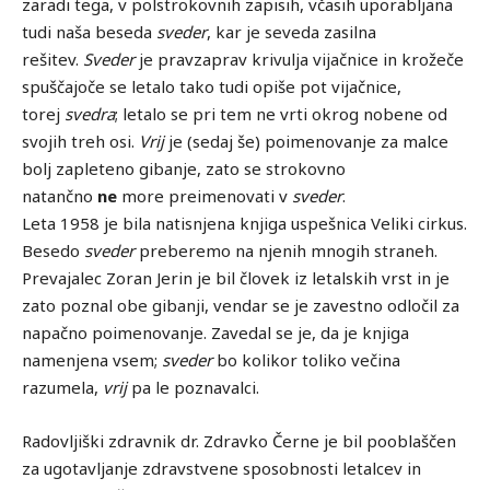
zaradi tega, v polstrokovnih zapisih, včasih uporabljana
tudi naša beseda
sveder
, kar je seveda zasilna
rešitev.
Sveder
je pravzaprav krivulja vijačnice in krožeče
spuščajoče se letalo tako tudi opiše pot vijačnice,
torej
svedra
; letalo se pri tem ne vrti okrog nobene od
svojih treh osi.
Vrij
je (sedaj še) poimenovanje za malce
bolj zapleteno gibanje, zato se strokovno
natančno
ne
more preimenovati v
sveder
.
Leta 1958 je bila natisnjena knjiga uspešnica Veliki cirkus.
Besedo
sveder
preberemo na njenih mnogih straneh.
Prevajalec Zoran Jerin je bil človek iz letalskih vrst in je
zato poznal obe gibanji, vendar se je zavestno odločil za
napačno poimenovanje. Zavedal se je, da je knjiga
namenjena vsem;
sveder
bo kolikor toliko večina
razumela,
vrij
pa le poznavalci.
Radovljiški zdravnik dr. Zdravko Černe je bil pooblaščen
za ugotavljanje zdravstvene sposobnosti letalcev in