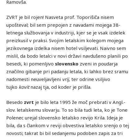
Ramovša.
ZVRT je bil rojen! Nasveta prof. Toporišiča nisem
upošteval; bil sem prepojen z navadami mojega 38-
letnega službovanja v industriji, kjer se je vsak izdelek
preizkusil v praksi. Svojim letalskim kolegom mojega
jezikovnega izdelka nisem hotel vsiljevati. Naivno sem
mislil, da bodo letalci v novi državi navdušeno planili po
besedi, ki pomenljivo
slovensko
zveni in poudarja
značilno gibanje pri padanju letala, ki lahko brez sramu
nadomesti neuveljavljeni
vrij
, ter odrine vsiljivo
tujko
kovit
nazaj tja, od koder je prišla.
Besedo
zvrt
je bilo leta 1995 že moč prebrati v Angl.-
slov. letalskemu slovarju. To so bila tudi leta, ko je Tone
Polenec urejal slovensko letalsko revijo Krila. Ideja je
bila, da s člankom v reviji obvestiva letalsko srenjo o tej
novosti; takrat bi bil sedanjemu podoben zapis za tri