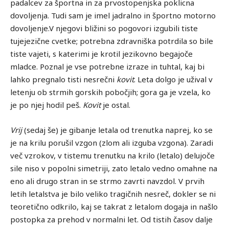
padalcev za športna in za prvostopenjska poklicna
dovoljenja. Tudi sam je imel jadralno in športno motorno
dovoljenje.V njegovi bližini so pogovori izgubili tiste
tujejezične cvetke; potrebna zdravniška potrdila so bile
tiste vajeti, s katerimi je krotil jezikovno begajoče
mladce. Poznal je vse potrebne izraze in tuhtal, kaj bi
lahko pregnalo tisti nesrečni
kovit
. Leta dolgo je užival v
letenju ob strmih gorskih pobočjih; gora ga je vzela, ko
je po njej hodil peš.
Kovit
je ostal.
Vrij
(sedaj še) je gibanje letala od trenutka naprej, ko se
je na krilu porušil vzgon (zlom ali izguba vzgona). Zaradi
več vzrokov, v tistemu trenutku na krilo (letalo) delujoče
sile niso v popolni simetriji, zato letalo vedno omahne na
eno ali drugo stran in se strmo zavrti navzdol. V prvih
letih letalstva je bilo veliko tragičnih nesreč, dokler se ni
teoretično odkrilo, kaj se takrat z letalom dogaja in našlo
postopka za prehod v normalni let. Od tistih časov dalje