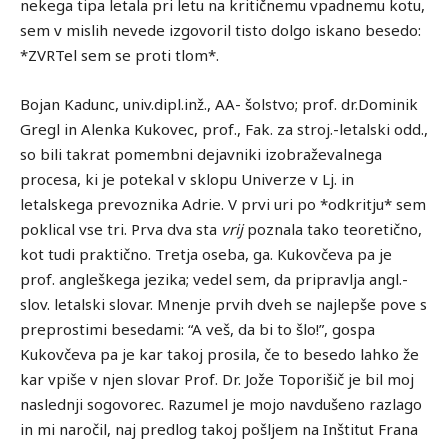
nekega tipa letala pri letu na kritičnemu vpadnemu kotu,
sem v mislih nevede izgovoril tisto dolgo iskano besedo:
*ZVRTel sem se proti tlom*.
Bojan Kadunc, univ.dipl.inž., AA- šolstvo; prof. dr.Dominik
Gregl in Alenka Kukovec, prof., Fak. za stroj.-letalski odd.,
so bili takrat pomembni dejavniki izobraževalnega
procesa, ki je potekal v sklopu Univerze v Lj. in
letalskega prevoznika Adrie. V prvi uri po *odkritju* sem
poklical vse tri. Prva dva sta
vrij
poznala tako teoretično,
kot tudi praktično. Tretja oseba, ga. Kukovčeva pa je
prof. angleškega jezika; vedel sem, da pripravlja angl.-
slov. letalski slovar. Mnenje prvih dveh se najlepše pove s
preprostimi besedami: “A veš, da bi to šlo!”, gospa
Kukovčeva pa je kar takoj prosila, če to besedo lahko že
kar vpiše v njen slovar Prof. Dr. Jože Toporišič je bil moj
naslednji sogovorec. Razumel je mojo navdušeno razlago
in mi naročil, naj predlog takoj pošljem na Inštitut Frana