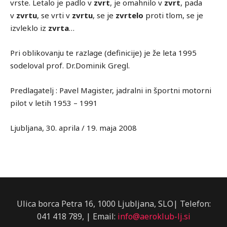
vrste. Letalo je padlo v
zvrt
, je omahnilo v
zvrt
, pada
v
zvrtu
, se vrti v
zvrtu
, se je
zvrtelo
proti tlom, se je
izvleklo iz
zvrta
…
Pri oblikovanju te razlage (definicije) je že leta 1995
sodeloval prof. Dr.Dominik Gregl.
Predlagatelj : Pavel Magister, jadralni in športni motorni
pilot v letih 1953 – 1991
Ljubljana, 30. aprila / 19. maja 2008
Ulica borca Petra 16, 1000 Ljubljana, SLO| Telefon:
041 418 789, | Email:
info@aeroklub-lj.si