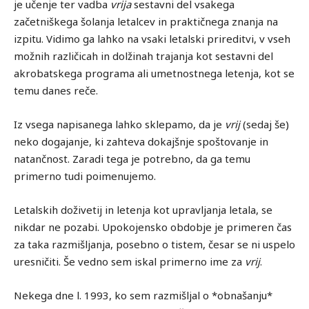
je učenje ter vadba
vrija
sestavni del vsakega
začetniškega šolanja letalcev in praktičnega znanja na
izpitu. Vidimo ga lahko na vsaki letalski prireditvi, v vseh
možnih različicah in dolžinah trajanja kot sestavni del
akrobatskega programa ali umetnostnega letenja, kot se
temu danes reče.
Iz vsega napisanega lahko sklepamo, da je
vrij
(sedaj še)
neko dogajanje, ki zahteva dokajšnje spoštovanje in
natančnost. Zaradi tega je potrebno, da ga temu
primerno tudi poimenujemo.
Letalskih doživetij in letenja kot upravljanja letala, se
nikdar ne pozabi. Upokojensko obdobje je primeren čas
za taka razmišljanja, posebno o tistem, česar se ni uspelo
uresničiti. Še vedno sem iskal primerno ime za
vrij
.
Nekega dne l. 1993, ko sem razmišljal o *obnašanju*