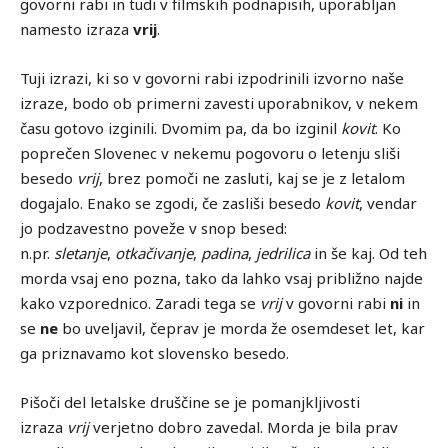
govorni rabi in tudi v filmskih podnapisih, uporabljan
namesto izraza
vrij
.
Tuji izrazi, ki so v govorni rabi izpodrinili izvorno naše
izraze, bodo ob primerni zavesti uporabnikov, v nekem
času gotovo izginili. Dvomim pa, da bo izginil
kovit
. Ko
poprečen Slovenec v nekemu pogovoru o letenju sliši
besedo
vrij
, brez pomoči ne zasluti, kaj se je z letalom
dogajalo. Enako se zgodi, če zasliši besedo
kovit
, vendar
jo podzavestno poveže v snop besed:
n.pr.
sletanje
,
otkačivanje
,
padina
,
jedrilica
in še kaj. Od teh
morda vsaj eno pozna, tako da lahko vsaj približno najde
kako vzporednico. Zaradi tega se
vrij
v govorni rabi
ni
in
se
ne
bo uveljavil, čeprav je morda že osemdeset let, kar
ga priznavamo kot slovensko besedo.
Pišoči del letalske druščine se je pomanjkljivosti
izraza
vrij
verjetno dobro zavedal. Morda je bila prav