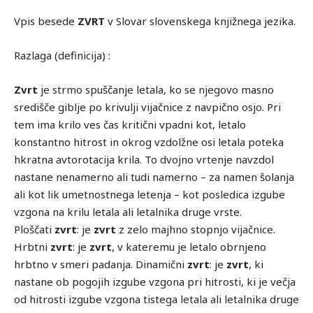
Vpis besede
ZVRT
v Slovar slovenskega knjižnega jezika.
Razlaga (definicija) :
Zvrt
je strmo spuščanje letala, ko se njegovo masno
središče giblje po krivulji vijačnice z navpično osjo. Pri
tem ima krilo ves čas kritični vpadni kot, letalo
konstantno hitrost in okrog vzdolžne osi letala poteka
hkratna avtorotacija krila. To dvojno vrtenje navzdol
nastane nenamerno ali tudi namerno – za namen šolanja
ali kot lik umetnostnega letenja – kot posledica izgube
vzgona na krilu letala ali letalnika druge vrste.
Ploščati
zvrt
: je
zvrt
z zelo majhno stopnjo vijačnice.
Hrbtni
zvrt
: je
zvrt
, v kateremu je letalo obrnjeno
hrbtno v smeri padanja. Dinamični
zvrt
: je
zvrt
, ki
nastane ob pogojih izgube vzgona pri hitrosti, ki je večja
od hitrosti izgube vzgona tistega letala ali letalnika druge