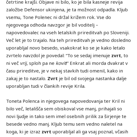
četrtine krajši. Objave ni bilo, ko je bila kasneje revija
založbe Defensor ukinjena, je ta možnost odpadla. Kljub
vsemu, Tone Polenec ni držal križem rok. Vse do
njegovega odhoda navzgor je bil voditelj –
napovedovalec na vseh letalskih prireditvah po Sloveniji.
Več let je to trajalo. Na teh prireditvah je vedno dosledno
uporabljal novo besedo, vsakokrat ko se je kako letalo
zvrtelo navzdol je povedal: “To se sedaj imenuje
zvrt
, to
ni več
vrij
, sploh pa ne
kovit
!” Enkrat ali morda dvakrat v
času prireditve, je v nekaj stavkih tudi omenil, kako in
zakaj je to nastalo.
Zvrt
je bil od svojega nastanka dalje
uporabljan tudi v člankih revije Krila.
Toneta Polenca in njegovega napovedovanja ter Kril ni
bilo več, letališča sem obiskoval vse manj, prihajali so
novi ljudje in tako sem imel osebnih prilik za širjenje te
besede vedno manj. Kljub temu sem vedno naletel na
koga, ki je izraz
zvrt
uporabljal ali ga vsaj poznal, včasih