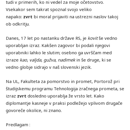
tudi v primerih, ko ni vedel za moje očetovstvo.
Vsekakor sem takrat spoznal svojo veliko
napako:
zvrt
bi moral prijaviti na ustrezni naslov takoj
ob odkritju.
Danes, 17 let po nastanku države RS, je
kovit
še vedno
uporabljan izraz. Kakšen zagovor bi podali njegovi
uporabniki lahko le slutim; osebno ga uvrščam med
izraze
kao
,
valjda
,
gužva
,
nadimek
in še druge, ki se
vedno globje sidrajo v naš slovenski jezik.
Na UL, Fakulteta za pomorstvo in promet, Portorož pri
študijskemu programu Tehnologija zračnega prometa, se
izraz
zvrt
dosledno uporablja že vrsto let. Kako
diplomantje kasneje v praksi podležejo vplivom drugače
govoreče okolice, ni znano.
Predlagam :