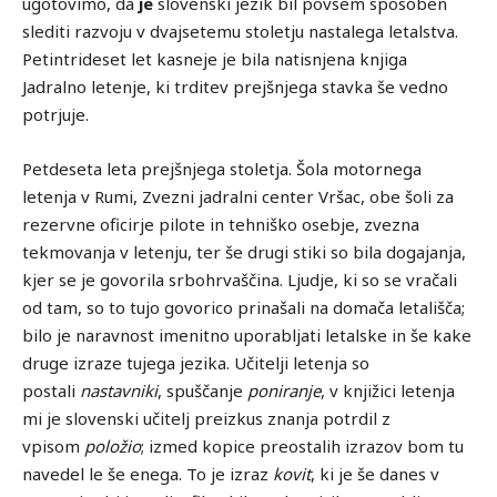
ugotovimo, da
je
slovenski jezik bil povsem sposoben
slediti razvoju v dvajsetemu stoletju nastalega letalstva.
Petintrideset let kasneje je bila natisnjena knjiga
Jadralno letenje, ki trditev prejšnjega stavka še vedno
potrjuje.
Petdeseta leta prejšnjega stoletja. Šola motornega
letenja v Rumi, Zvezni jadralni center Vršac, obe šoli za
rezervne oficirje pilote in tehniško osebje, zvezna
tekmovanja v letenju, ter še drugi stiki so bila dogajanja,
kjer se je govorila srbohrvaščina. Ljudje, ki so se vračali
od tam, so to tujo govorico prinašali na domača letališča;
bilo je naravnost imenitno uporabljati letalske in še kake
druge izraze tujega jezika. Učitelji letenja so
postali
nastavniki
, spuščanje
poniranje
, v knjižici letenja
mi je slovenski učitelj preizkus znanja potrdil z
vpisom
položio
; izmed kopice preostalih izrazov bom tu
navedel le še enega. To je izraz
kovit
, ki je še danes v